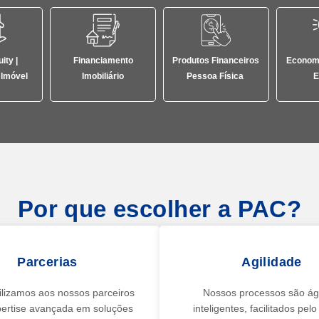
ity |
Financiamento
Produtos Financeiros
Economi
 Imóvel
Imobiliário
Pessoa Física
E
Por que escolher a PAC?
Parcerias
Agilidade
ilizamos aos nossos parceiros
Nossos processos são ág
ertise avançada em soluções
inteligentes, facilitados pel