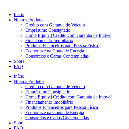
Ir
para
Início
o
Nossos Produtos
conteúdo
Crédito com Garantia de Veículo
Empréstimo Consignado
Home Equity | Crédito com Garantia de Imóvel
Financiamento Imobiliário
Produtos Financeiros para Pessoa Física
Economize na Conta de Energia
Consórcios e Cartas Contempladas
Sobre
FAQ
Início
Nossos Produtos
Crédito com Garantia de Veículo
Empréstimo Consignado
Home Equity | Crédito com Garantia de Imóvel
Financiamento Imobiliário
Produtos Financeiros para Pessoa Física
Economize na Conta de Energia
Consórcios e Cartas Contempladas
Sobre
FAQ