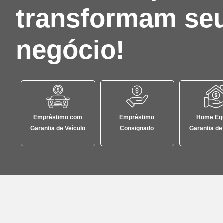
transformam se
negócio!
Empréstimo com
Empréstimo
Home Equ
Garantia de Veículo
Consignado
Garantia de