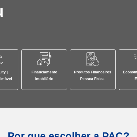
u
ity |
Financiamento
Produtos Financeiros
Economi
 Imóvel
Imobiliário
Pessoa Física
E
Por que escolher a PAC?