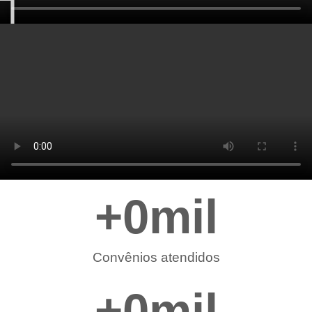
+
0
mil
Convênios atendidos
+
0
mil